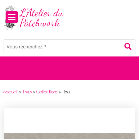
Panneau de gestion des cookies
Mots
Re
clés
:
Accueil
»
Tissus
»
Collections
»
Tissu