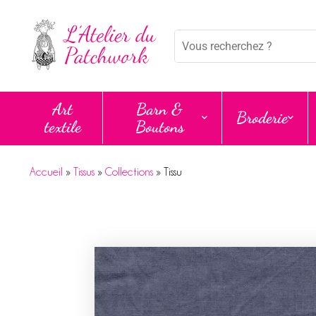
Panneau de gestion des cookies
Mots
clés
:
Art
Barn &
Broderie
textile
Boutons
Accueil
»
Tissus
»
Collections
»
Tissu