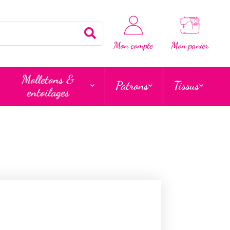
Rechercher
Mon compte
Mon panier
Molletons &
Patrons
Tissus
entoilages