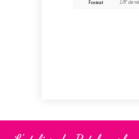
Format
1/8° de mè