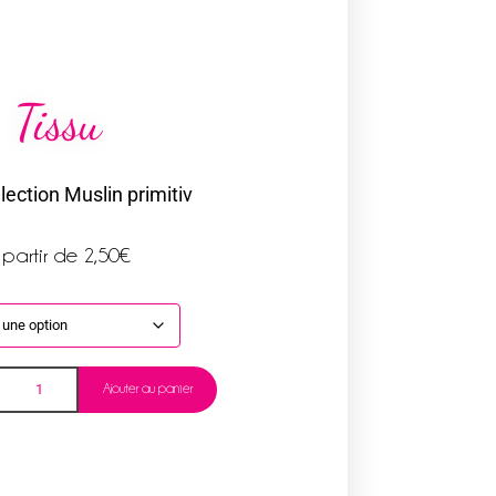
Tissu
lection Muslin primitiv
 partir de
2,50
€
Ajouter au panier