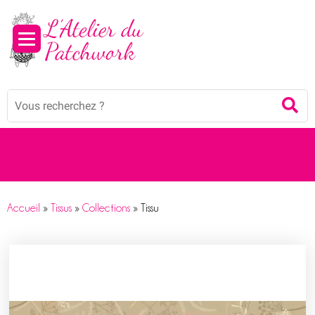
Panneau de gestion des cookies
Mots
Re
clés
:
Accueil
»
Tissus
»
Collections
»
Tissu