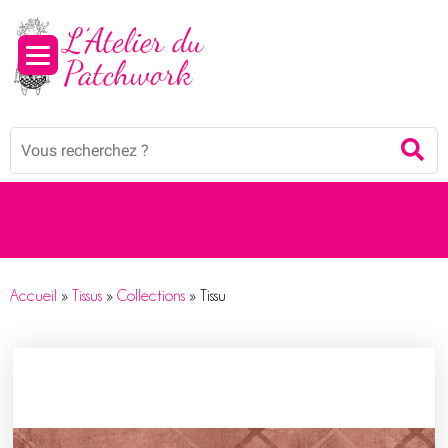
Panneau de gestion des cookies
Mots
Re
clés
:
Accueil
»
Tissus
»
Collections
»
Tissu