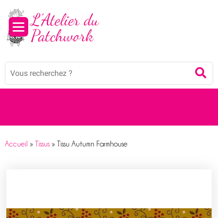
Panneau de gestion des cookies
Mots
Re
clés
:
Accueil
»
Tissus
»
Tissu Autumn Farmhouse