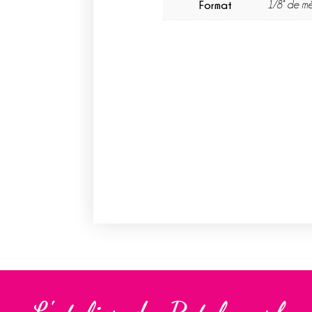
Format
1/8° de mè