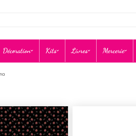
Décoration
Kits
Livres
Mercerie
ina