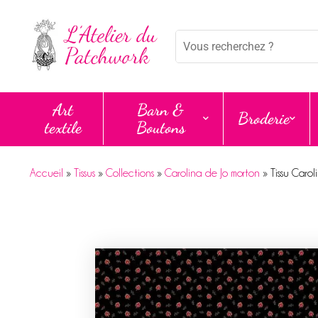
Mots
clés
:
Art
Barn &
Broderie
textile
Boutons
Accueil
»
Tissus
»
Collections
»
Carolina de Jo morton
»
Tissu Carol