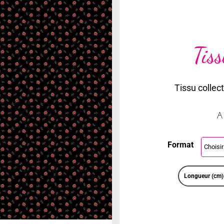
Tis
Tissu collec
A
Format
Longueur (cm)