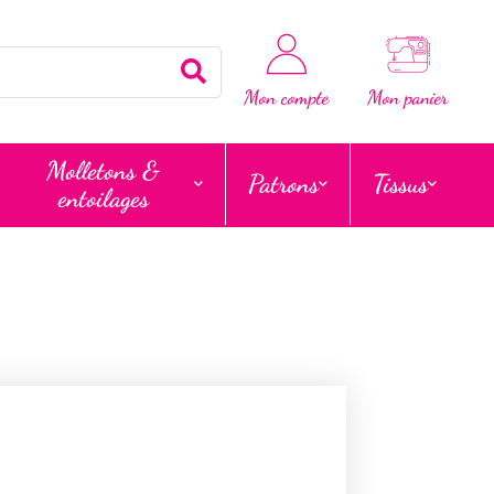
Rechercher
Mon compte
Mon panier
Molletons &
Patrons
Tissus
entoilages