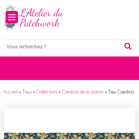
Panneau de gestion des cookies
Mots
Re
clés
:
Accueil
»
Tissus
»
Collections
»
Carolina de Jo morton
»
Tissu Carolina