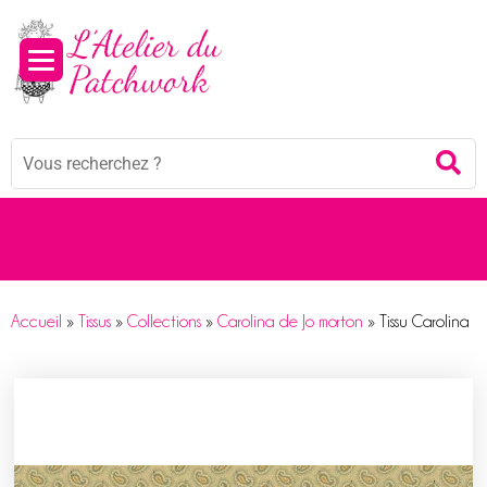
Mots
Re
clés
:
Accueil
»
Tissus
»
Collections
»
Carolina de Jo morton
»
Tissu Carolina