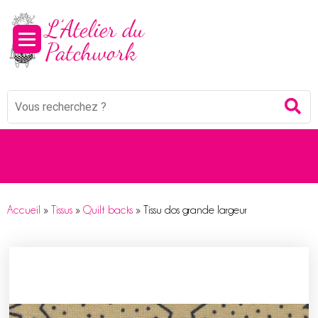
Panneau de gestion des cookies
Mots
Re
clés
:
Accueil
»
Tissus
»
Quilt backs
»
Tissu dos grande largeur