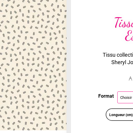
Tis
E
Tissu collec
Sheryl J
A
Format
Longueur (cm)