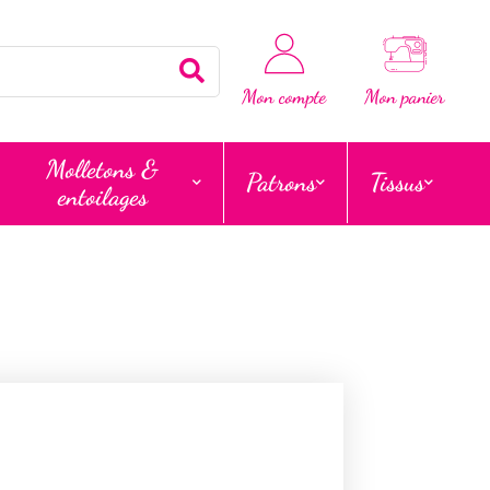
Rechercher
Mon compte
Mon panier
Molletons &
Patrons
Tissus
entoilages