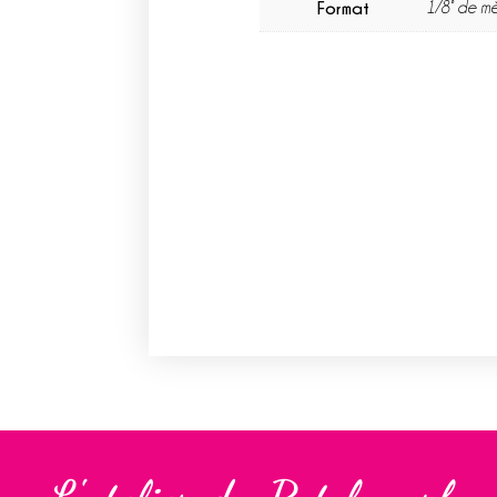
Format
1/8° de mè