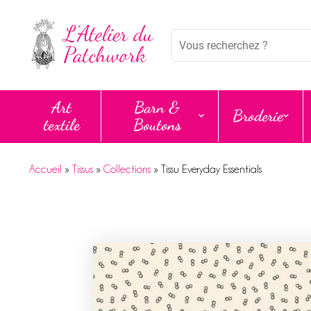
Panneau de gestion des cookies
Mots
clés
:
Art
Barn &
Broderie
textile
Boutons
Accueil
»
Tissus
»
Collections
»
Tissu Everyday Essentials