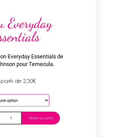
su Everyday
ssentials
tion Everyday Essentials de
ohnson pour Temecula.
 partir de
2,50
€
Ajouter au panier