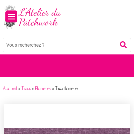
Mots
Re
clés
:
Accueil
»
Tissus
»
Flanelles
»
Tissu flanelle