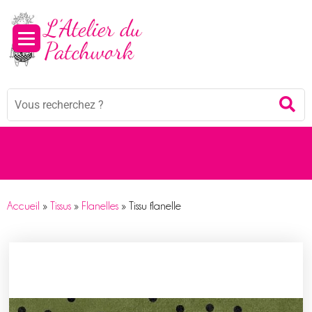
Mots
Re
clés
:
Accueil
»
Tissus
»
Flanelles
»
Tissu flanelle