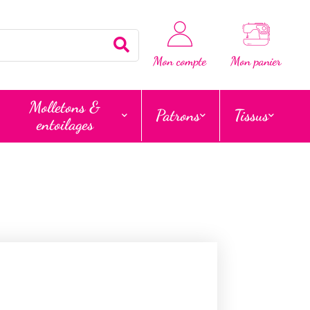
Rechercher
Mon compte
Mon panier
Molletons &
Patrons
Tissus
entoilages