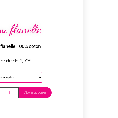
su flanelle
 flanelle 100% coton
 partir de
2,50
€
Ajouter au panier