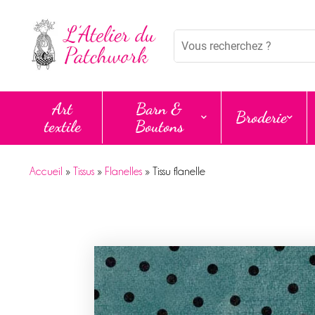
Panneau de gestion des cookies
Mots
clés
:
Art
Barn &
Broderie
textile
Boutons
Accueil
»
Tissus
»
Flanelles
»
Tissu flanelle