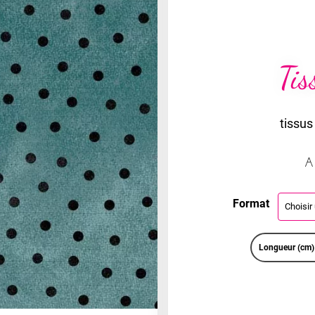
Tis
tissus
A
Format
Longueur (cm)