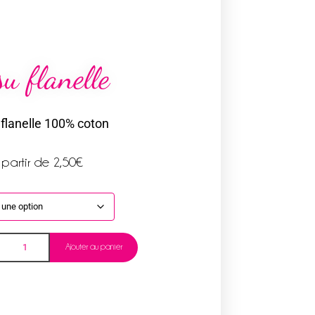
su flanelle
 flanelle 100% coton
 partir de
2,50
€
Ajouter au panier