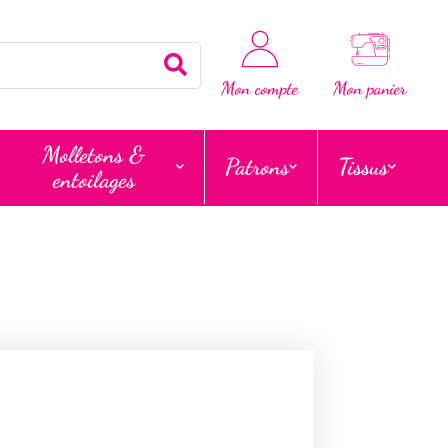
Rechercher
Mon compte
Mon panier
Molletons &
Patrons
Tissus
entoilages