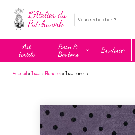
Panneau de gestion des cookies
Mots
clés
:
Art
Barn &
Broderie
textile
Boutons
Accueil
»
Tissus
»
Flanelles
»
Tissu flanelle