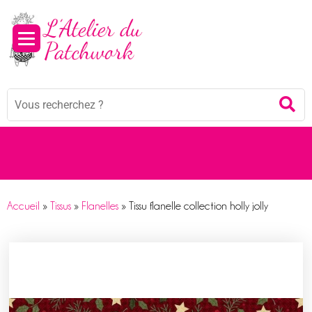
Panneau de gestion des cookies
Mots
Re
clés
:
Accueil
»
Tissus
»
Flanelles
»
Tissu flanelle collection holly jolly