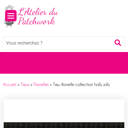
Panneau de gestion des cookies
Mots
Re
clés
:
Accueil
»
Tissus
»
Flanelles
»
Tissu flanelle collection holly jolly