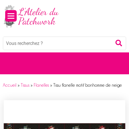
Panneau de gestion des cookies
Mots
Re
clés
:
Accueil
»
Tissus
»
Flanelles
»
Tissu flanelle motif bonhomme de neige