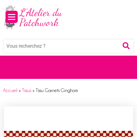
Panneau de gestion des cookies
Mots
Re
clés
:
Accueil
»
Tissus
»
Tissu Garnets Gingham