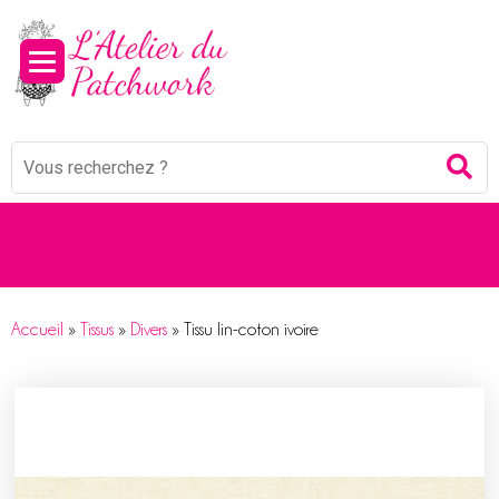
Panneau de gestion des cookies
Mots
Re
clés
:
Accueil
»
Tissus
»
Divers
»
Tissu lin-coton ivoire