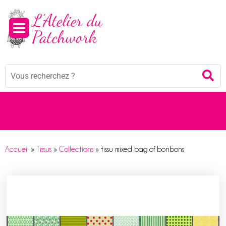
Panneau de gestion des cookies
Mots
Re
clés
:
Accueil
»
Tissus
»
Collections
»
tissu mixed bag of bonbons