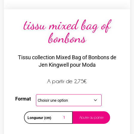
tissu mixed bag of
bonbons
Tissu collection Mixed Bag of Bonbons de
Jen Kingwell pour Moda
A partir de
2,75
€
Format
Ajouter au panier
Longueur (cm)