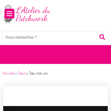
Mots
Re
clés
:
Accueil
»
Tissus
»
Tissu noir uni