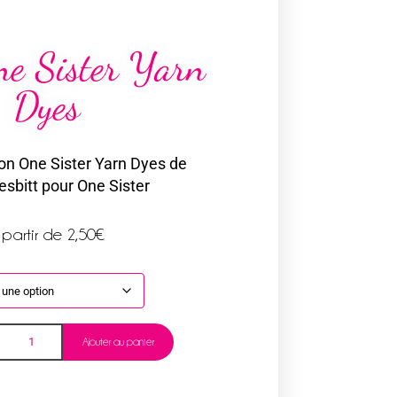
ne Sister Yarn
Dyes
ion One Sister Yarn Dyes de
sbitt pour One Sister
 partir de
2,50
€
Ajouter au panier