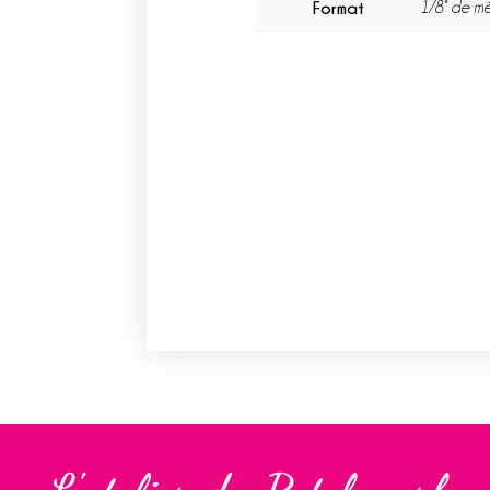
Format
1/8° de mè