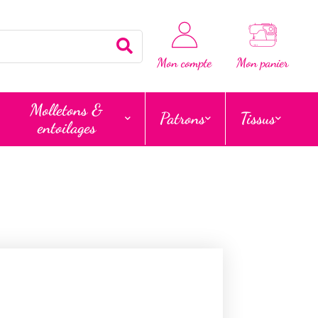
Rechercher
Mon compte
Mon panier
Molletons &
Patrons
Tissus
entoilages