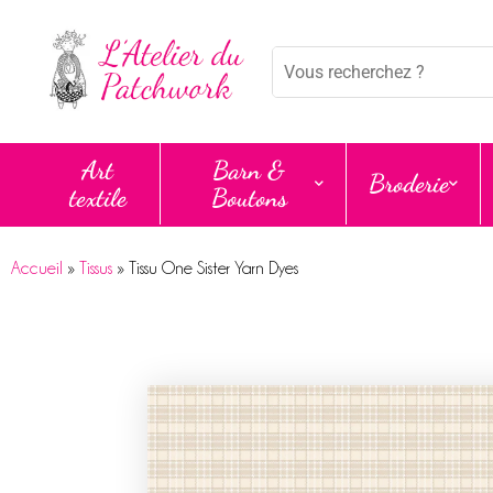
Mots
clés
:
Art
Barn &
Broderie
textile
Boutons
Accueil
»
Tissus
»
Tissu One Sister Yarn Dyes