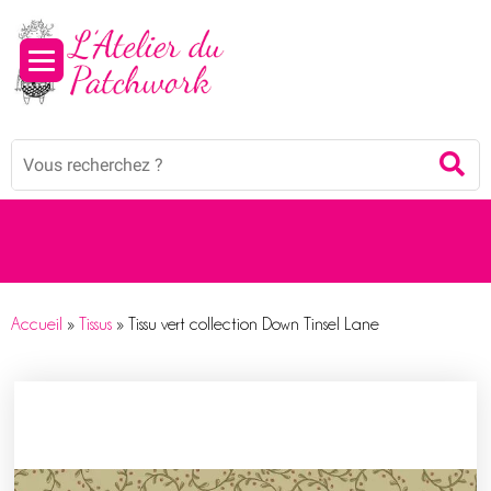
Panneau de gestion des cookies
Mots
Re
clés
:
Accueil
»
Tissus
»
Tissu vert collection Down Tinsel Lane