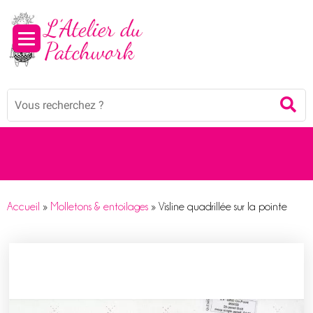
Panneau de gestion des cookies
Mots
Re
clés
:
Accueil
»
Molletons & entoilages
»
Visline quadrillée sur la pointe