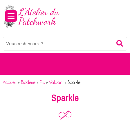
Panneau de gestion des cookies
Mots
Re
clés
:
Accueil
»
Broderie
»
Fils
»
Valdani
»
Sparkle
Sparkle