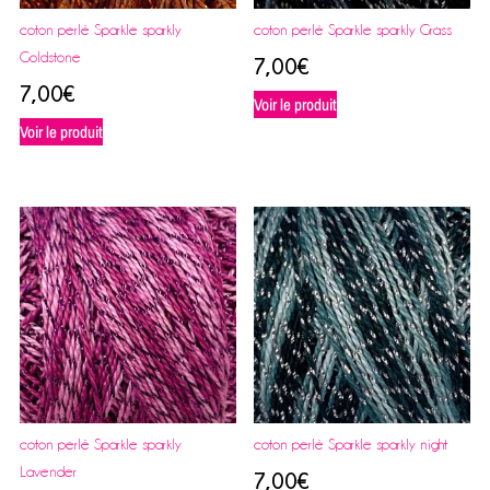
coton perlé Sparkle sparkly
coton perlé Sparkle sparkly Grass
Goldstone
7,00
€
7,00
€
Voir le produit
Voir le produit
coton perlé Sparkle sparkly
coton perlé Sparkle sparkly night
Lavender
7,00
€