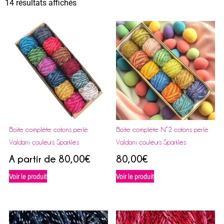
14 résultats affichés
Boite complète cotons perlé
Boite complète N°2 cotons perlé
Valdani couleurs Sparkles
Valdani couleurs Sparkles
A partir de
80,00
€
80,00
€
Voir le produit
Voir le produit