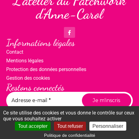
L'atelier du Patchwork
d'Anne-Carol
Informations légales
Contact
Mentions légales
Protection des données personnelles
Gestion des cookies
Restons connectés
Ce site utilise des cookies et vous donne le contrôle sur ceux
que vous souhaitez activer
Tout accepter
Tout refuser
Personnaliser
Politique de confidentialité
Compte
Panier