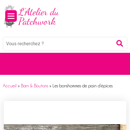
Panneau de gestion des cookies
Mots
Re
clés
:
Accueil
»
Barn & Boutons
»
Les bonshommes de pain d’épices