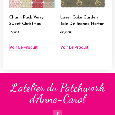
Charm Pack Verry
Layer Cake Garden
Sweet Christmas
Tale De Jeanne Horton
16,50
€
60,00
€
Voir Le Produit
Voir Le Produit
L'atelier du Patchwork
d'Anne-Carol