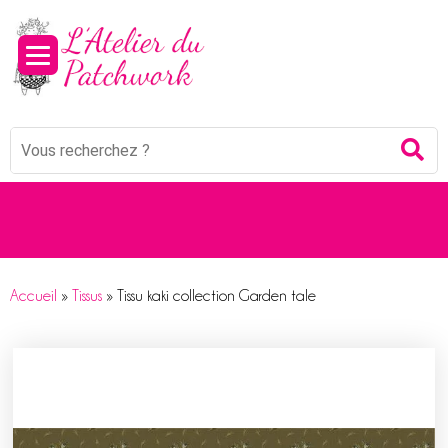
Panneau de gestion des cookies
Mots
Re
clés
:
Accueil
»
Tissus
»
Tissu kaki collection Garden tale